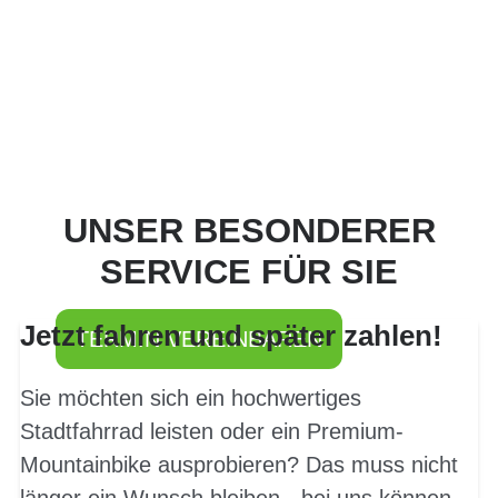
PROBEFAHRT? JA,
UNSER BESONDERER
SOFORT!
SERVICE FÜR SIE
Jetzt fahren und später zahlen!
TERMIN VEREINBAREN
Sie möchten sich ein hochwertiges
Stadtfahrrad leisten oder ein Premium-
Mountainbike ausprobieren? Das muss nicht