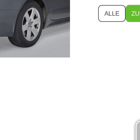
ALLE
ZU