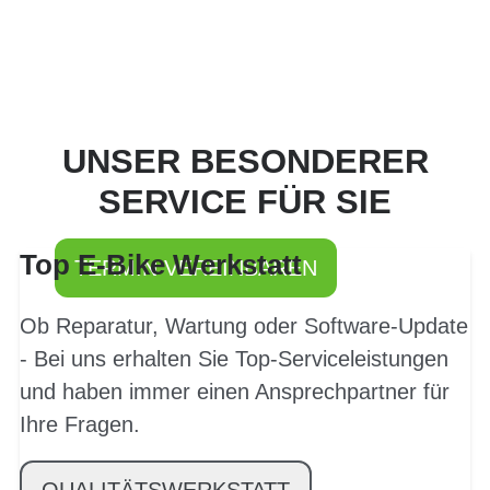
PROBEFAHRT? JA,
UNSER BESONDERER
SOFORT!
SERVICE FÜR SIE
Top E-Bike Werkstatt
TERMIN VEREINBAREN
Ob Reparatur, Wartung oder Software-Update
- Bei uns erhalten Sie Top-Serviceleistungen
und haben immer einen Ansprechpartner für
Ihre Fragen.