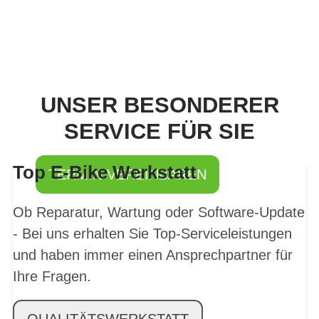
PROBEFAHRT? JA,
UNSER BESONDERER
SOFORT!
SERVICE FÜR SIE
Top E-Bike Werkstatt
TERMIN VEREINBAREN
Ob Reparatur, Wartung oder Software-Update
- Bei uns erhalten Sie Top-Serviceleistungen
und haben immer einen Ansprechpartner für
Ihre Fragen.