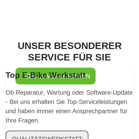
PROBEFAHRT? JA,
UNSER BESONDERER
SOFORT!
SERVICE FÜR SIE
Top E-Bike Werkstatt
TERMIN VEREINBAREN
Ob Reparatur, Wartung oder Software-Update
- Bei uns erhalten Sie Top-Serviceleistungen
und haben immer einen Ansprechpartner für
Ihre Fragen.