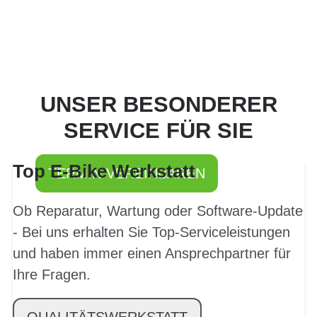
PROBEFAHRT? JA,
UNSER BESONDERER
SOFORT!
SERVICE FÜR SIE
Top E-Bike Werkstatt
TERMIN VEREINBAREN
Ob Reparatur, Wartung oder Software-Update
- Bei uns erhalten Sie Top-Serviceleistungen
und haben immer einen Ansprechpartner für
Ihre Fragen.