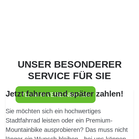
PROBEFAHRT? JA,
UNSER BESONDERER
SOFORT!
SERVICE FÜR SIE
Jetzt fahren und später zahlen!
TERMIN VEREINBAREN
Sie möchten sich ein hochwertiges
Stadtfahrrad leisten oder ein Premium-
Mountainbike ausprobieren? Das muss nicht