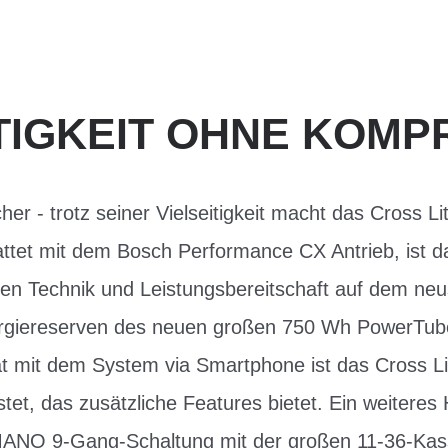
ITIGKEIT OHNE KOMP
cher - trotz seiner Vielseitigkeit macht das Cross L
tet mit dem Bosch Performance CX Antrieb, ist d
hen Technik und Leistungsbereitschaft auf dem neu
ergiereserven des neuen großen 750 Wh PowerTub
tät mit dem System via Smartphone ist das Cross 
tet, das zusätzliche Features bietet. Ein weiteres 
HIMANO 9-Gang-Schaltung mit der großen 11-36-Kas