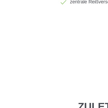
zentrale Reißver
ZULE